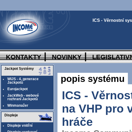
ICS - Věrnostní sy
kontakty
|
novinky
|
legislativ
Jackpot Systémy
popis systému
WIJS - 4. generace
Jackpotů
Eurojackpot
ICS - Věrnos
JackWeb - webové
rozhraní Jackpotů
na VHP pro
Winmanažer
Displeje
hráče
Displeje vnitřní