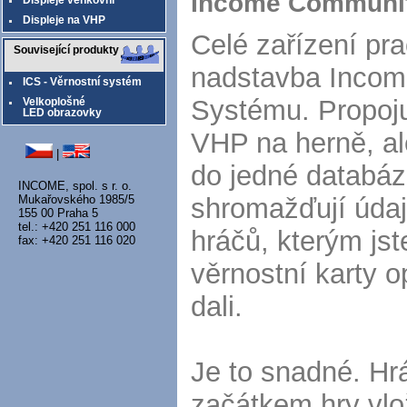
Income Communi
Displeje venkovní
Displeje na VHP
Celé zařízení pra
Související produkty
nadstavba Incom
ICS - Věrnostní systém
Systému. Propoju
Velkoplošné
LED obrazovky
VHP na herně, ale
|
do jedné databáz
INCOME, spol. s r. o.
shromažďují údaj
Mukařovského 1985/5
155 00 Praha 5
tel.: +420 251 116 000
hráčů, kterým jst
fax: +420 251 116 020
věrnostní karty op
dali.
Je to snadné. Hr
začátkem hry vlo