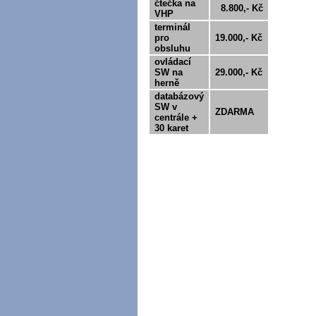
čtečka na
8.800,- Kč
VHP
terminál
pro
19.000,- Kč
obsluhu
ovládací
SW na
29.000,- Kč
herně
databázový
SW v
ZDARMA
centrále +
30 karet